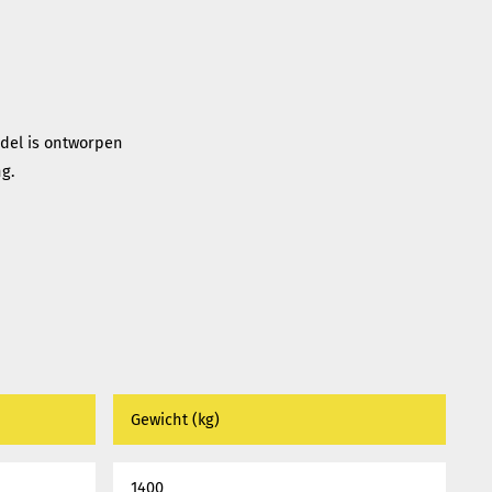
odel is ontworpen
g.
Gewicht (kg)
1400