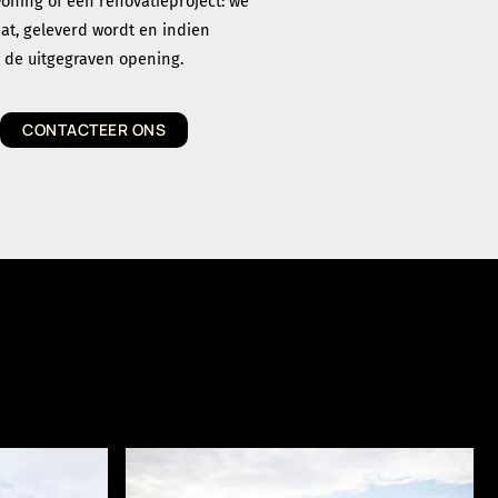
oning of een renovatieproject: we
aat, geleverd wordt en indien
n de uitgegraven opening.
CONTACTEER ONS