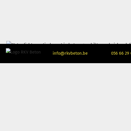
info@rkvbeton.be
056 66 29 