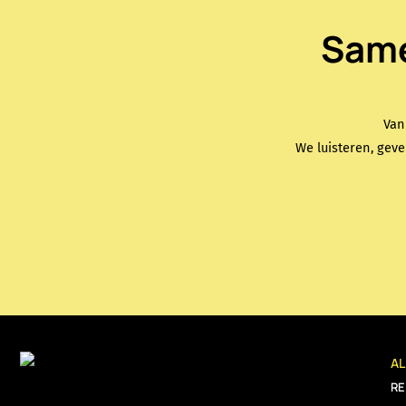
Same
Van
We luisteren, geve
A
R