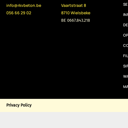
SE
info@rkvbeton.be
Vaartstraat 8
056 66 29 02
8710 Wielsbeke
IN
BE 0667.843.218
DE
O
C
FI
SI
W
M
Privacy Policy