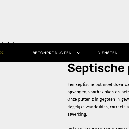
Onze betonproducte
02
BETONPRODUCTEN
DIENSTEN
Septische 
Een septische put moet doen wat
opvangen, voorbezinken en betr
Onze putten zijn gegoten in ge
degelijke wanddiktes, correcte 
afwerking.