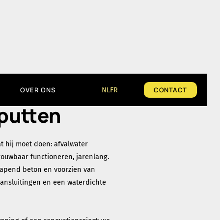
n
OVER ONS
NL
FR
CONTACT
putten
 hij moet doen: afvalwater
ouwbaar functioneren, jarenlang.
wapend beton en voorzien van
aansluitingen en een waterdichte