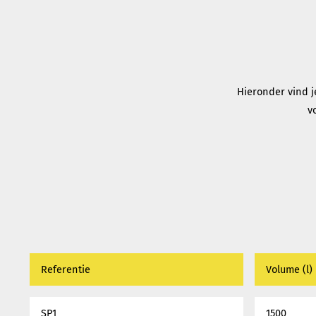
Hieronder vind j
v
Referentie
Volume (l)
SP1
1500