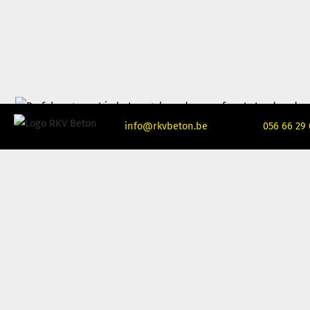
info@rkvbeton.be
056 66 29 