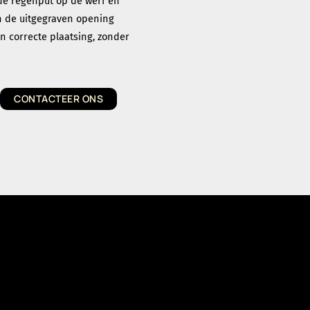
 de regenput op de werf en
n de uitgegraven opening
n correcte plaatsing, zonder
CONTACTEER ONS