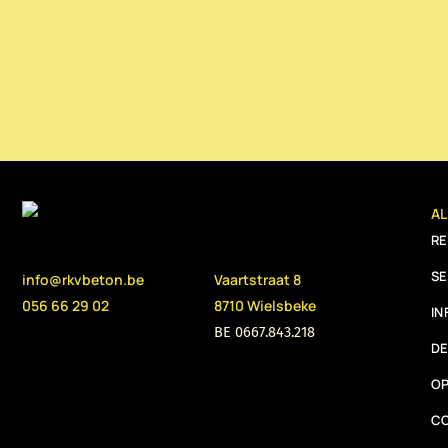
A
R
SE
info@rkvbeton.be
Vaartstraat 8
056 66 29 02
8710 Wielsbeke
IN
BE 0667.843.218
DE
O
C