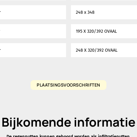
r
248 x 348
r
195 X 320/392 OVAAL
r
248 X 320/392 OVAAL
PLAATSINGSVOORSCHRIFTEN
Bijkomende informatie
De regenputten kunnen geboord worden als infiltratieputten.