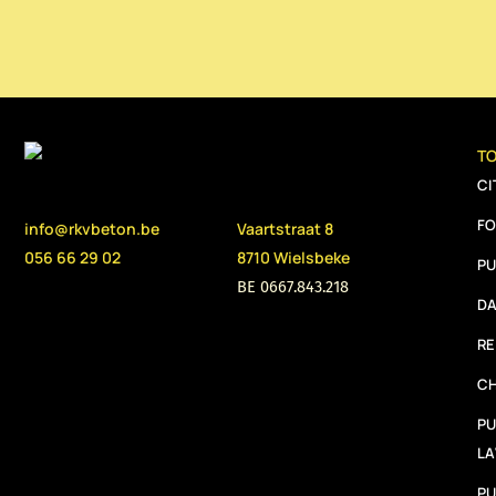
TO
CI
FO
info@rkvbeton.be
Vaartstraat 8
056 66 29 02
8710 Wielsbeke
PU
BE 0667.843.218
DA
R
CH
PU
LA
PU