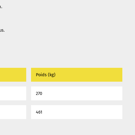
.
us.
Poids (kg)
270
461