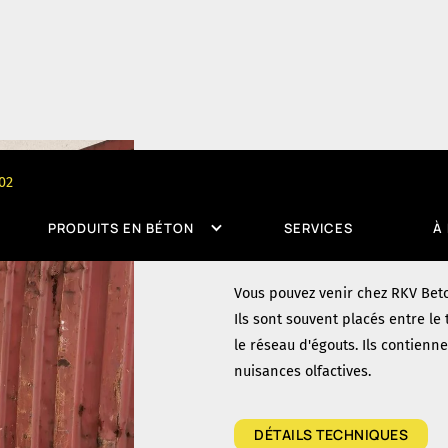
Nos produits en bét
02
Puits de s
PRODUITS EN BÉTON
SERVICES
À
Vous pouvez venir chez RKV Bet
Ils sont souvent placés entre le 
le réseau d'égouts. Ils contienn
nuisances olfactives.
DÉTAILS TECHNIQUES