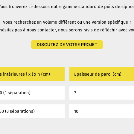
Vous trouverez ci-dessous notre gamme standard de puits de siphon
Vous recherchez un volume différent ou une version spécifique ?
hésitez pas à nous contacter, nous serons ravis de réfléchir avec vo
DISCUTEZ DE VOTRE PROJET
intérieures l x l x h (cm)
Epaisseur de paroi (cm)
0 (1 séparation)
7
60 (3 séparations)
10