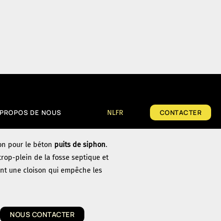
on
iphon
 PROPOS DE NOUS
NL
FR
CONTACTER
on pour le béton
puits de siphon
.
trop-plein de la fosse septique et
ent une cloison qui empêche les
NOUS CONTACTER